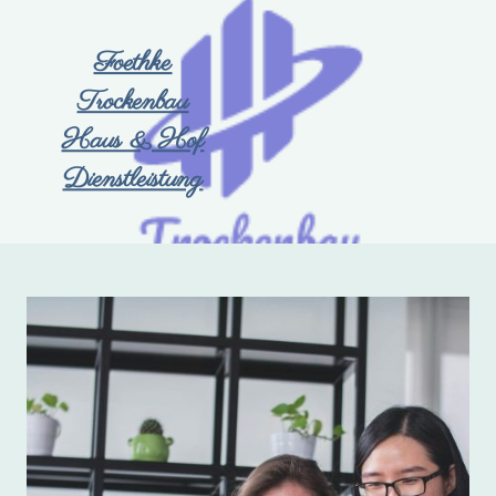
Foethke
Trockenbau
Haus & Hof
Dienstleistung